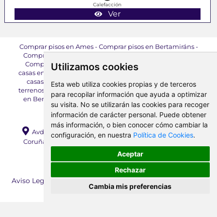
Calefacción
Ver
Comprar pisos en Ames
-
Comprar pisos en Bertamiráns
-
Comprar pisos en Milladoiro
-
Comprar pisos en Brión
-
Comprar pisos en Santiago de Compostela
-
Comprar
Utilizamos cookies
casas en Ames
-
Comprar casas en Bertamiráns
-
Comprar
casas en Brión
-
Comprar locales en Ames
-
Comprar
Esta web utiliza cookies propias y de terceros
terrenos en Ames
-
Alquilar pisos en Ames
-
Alquilar pisos
para recopilar información que ayuda a optimizar
en Bertamiráns
-
Alquilar pisos en Milladoiro
-
Alquilar
su visita. No se utilizarán las cookies para recoger
pisos en Brión
-
Alquilar locales en Ames
información de carácter personal. Puede obtener
más información, o bien conocer cómo cambiar la
Avda. da Mahía, 71 Bajo, Bertamiráns, 15220, Ames (A
configuración, en nuestra
Política de Cookies
.
Coruña) |
E-mail:
info@amesinmobiliaria.com
|
Teléfono:
+34 981 890 704
Aceptar
Rechazar
Ames Inmobiliaria 1998 - 2026 ©
Aviso Legal
-
Política de Privacidad
-
Política de Cookies
-
Cambia mis preferencias
Cambiar preferencia de cookies