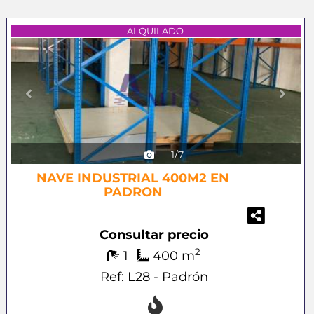
Previous
Next
ALQUILADO
1/7
NAVE INDUSTRIAL 400M2 EN
PADRON
Consultar precio
2
1
400 m
Ref: L28 - Padrón