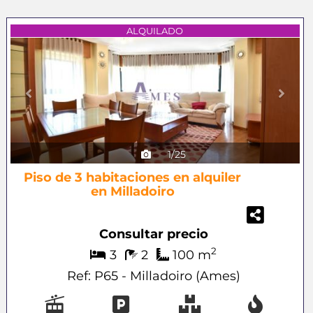
Previous
Next
ALQUILADO
1/25
Piso de 3 habitaciones en alquiler
en Milladoiro
Consultar precio
2
3
2
100 m
Ref: P65 - Milladoiro (Ames)