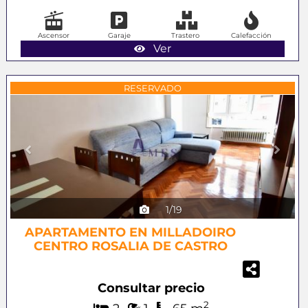
Ascensor
Garaje
Trastero
Calefacción
Ver
Previous
Next
RESERVADO
1/19
APARTAMENTO EN MILLADOIRO
CENTRO ROSALIA DE CASTRO
Consultar precio
2