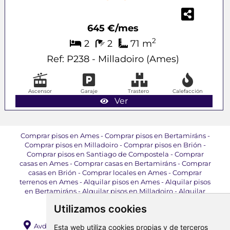
645 €/mes
2
2
2
71 m
Ref: P238 - Milladoiro (Ames)
Ascensor
Garaje
Trastero
Calefacción
Ver
Comprar pisos en Ames
-
Comprar pisos en Bertamiráns
-
Comprar pisos en Milladoiro
-
Comprar pisos en Brión
-
Comprar pisos en Santiago de Compostela
-
Comprar
casas en Ames
-
Comprar casas en Bertamiráns
-
Comprar
casas en Brión
-
Comprar locales en Ames
-
Comprar
terrenos en Ames
-
Alquilar pisos en Ames
-
Alquilar pisos
en Bertamiráns
-
Alquilar pisos en Milladoiro
-
Alquilar
pisos en Brión
-
Alquilar locales en Ames
Utilizamos cookies
Avda. da Mahía, 71 Bajo, Bertamiráns, 15220, Ames (A
Esta web utiliza cookies propias y de terceros