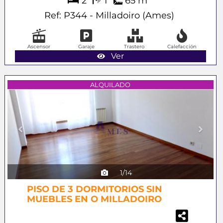
2
1
65 m
Ref: P344 - Milladoiro (Ames)
Ascensor
Garaje
Trastero
Calefacción
Ver
Previous
Next
ALQUILADO
1/14
PISO DE 3 DORMITORIOS SIN
MUEBLES EN O MILLADOIRO