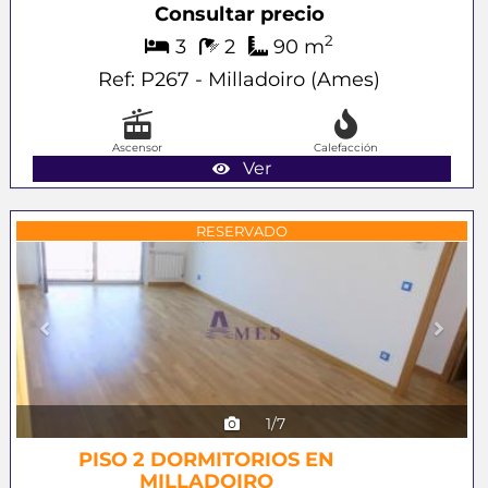
Consultar precio
2
3
2
90 m
Ref: P267 - Milladoiro (Ames)
Ascensor
Calefacción
Ver
Previous
Next
RESERVADO
1/7
PISO 2 DORMITORIOS EN
MILLADOIRO