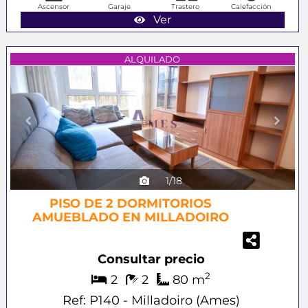
Ascensor
Garaje
Trastero
Calefacción
Ver
Previous
Next
ALQUILADO
1/18
PISO DE 2 DORMITORIOS
AMUEBLADO EN MILLADOIRO
Consultar precio
2
2
2
80 m
Ref: P140 - Milladoiro (Ames)