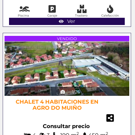
Piscina
Garaje
Trastero
Calefacción
Ver
Previous
Next
VENDIDO
1/26
CHALET 4 HABITACIONES EN
AGRO DO MUIÑO
Consultar precio
2
2