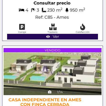
Consultar precio
2
2
4
3
230 m
950 m
Ref: C85 - Ames
Garaje
Trastero
Calefacción
Ver
Previous
Next
VENDIDO
1/14
CASA INDEPENDIENTE EN AMES
CON FINCA CERRADA