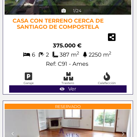
1/24
CASA CON TERRENO CERCA DE
SANTIAGO DE COMPOSTELA
375.000 €
2
2
6
2
387 m
2250 m
Ref: C91 - Ames
Garaje
Trastero
Calefacción
Ver
Previous
Next
RESERVADO