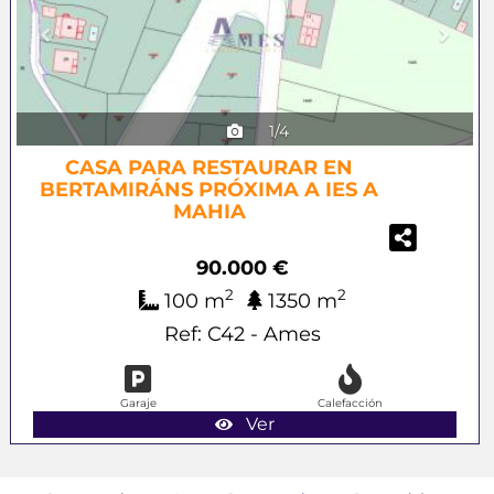
1/4
CASA PARA RESTAURAR EN
BERTAMIRÁNS PRÓXIMA A IES A
MAHIA
90.000 €
2
2
100 m
1350 m
Ref: C42 - Ames
Garaje
Calefacción
Ver