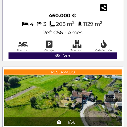
460.000 €
2
2
4
3
208 m
1129 m
Ref: C56 - Ames
Piscina
Garaje
Trastero
Calefacción
Ver
Previous
Next
RESERVADO
1/36