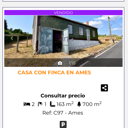
Previous
Next
VENDIDO
1/15
CASA CON FINCA EN AMES
Consultar precio
2
2
2
1
163 m
700 m
Ref: C97 - Ames