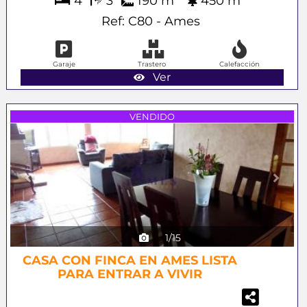
4
3
190 m
450 m
Ref: C80 - Ames
Garaje
Trastero
Calefacción
Ver
Previous
Next
VENDIDO
1/15
CASA CON FINCA EN AMES LISTA
PARA ENTRAR A VIVIR