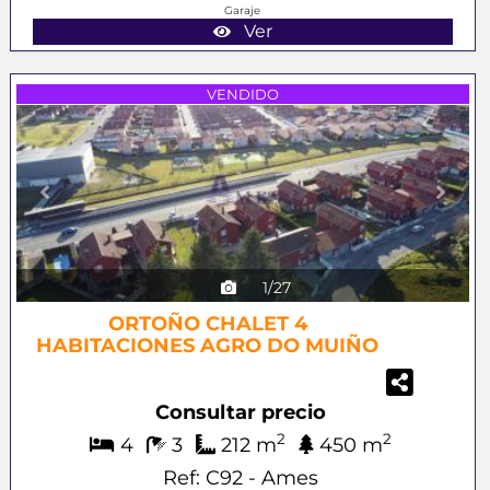
Garaje
Ver
Previous
Next
VENDIDO
1/27
ORTOÑO CHALET 4
HABITACIONES AGRO DO MUIÑO
Consultar precio
2
2
4
3
212 m
450 m
Ref: C92 - Ames