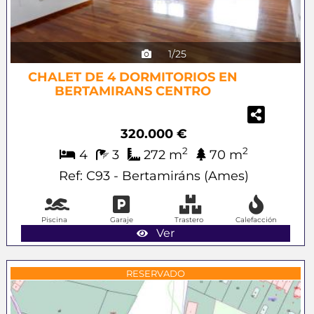
1/25
CHALET DE 4 DORMITORIOS EN
BERTAMIRANS CENTRO
320.000 €
2
2
4
3
272 m
70 m
Ref: C93 - Bertamiráns (Ames)
Piscina
Garaje
Trastero
Calefacción
Ver
Previous
Next
RESERVADO