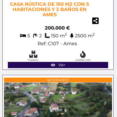
CASA RÚSTICA DE 150 M2 CON 5
HABITACIONES Y 2 BAÑOS EN
AMES
200.000 €
2
2
5
2
150 m
2500 m
Ref: C107 - Ames
Trastero
Calefacción
Ver
Previous
Next
RESERVADO