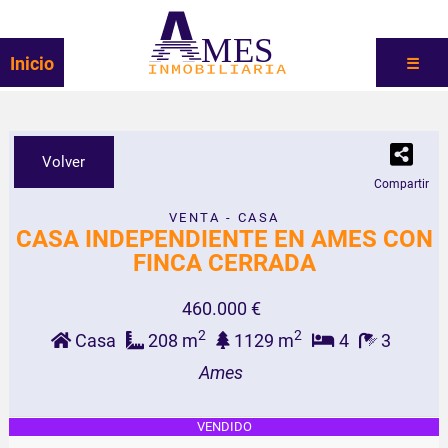
MES
Inicio
☰
Volver
Compartir
VENTA - CASA
CASA INDEPENDIENTE EN AMES CON
FINCA CERRADA
460.000 €
2
2
Casa
208 m
1129 m
4
3
Ames
VENDIDO