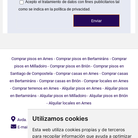
Acepto el tratamiento de datos con fines publicitarios tal
como se indica en la política de privacidad.
Comprar pisos en Ames
-
Comprar pisos en Bertamiráns
-
Comprar
pisos en Milladoiro
-
Comprar pisos en Brión
-
Comprar pisos en
Santiago de Compostela
-
Comprar casas en Ames
-
Comprar casas
en Bertamiráns
-
Comprar casas en Brión
-
Comprar locales en Ames
-
Comprar terrenos en Ames
-
Alquilar pisos en Ames
-
Alquilar pisos
en Bertamiráns
-
Alquilar pisos en Milladoiro
-
Alquilar pisos en Brión
-
Alquilar locales en Ames
Utilizamos cookies
Avda. da Mahía, 71 Bajo, Bertamiráns, 15220, Ames (A Coruña) |
E-mail:
info@amesinmobiliaria.com
|
Teléfono:
+34 981 890
Esta web utiliza cookies propias y de terceros
704
para recopilar información que ayuda a optimizar