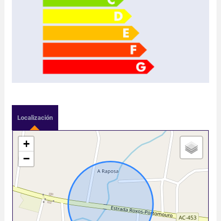
Localización
+
−