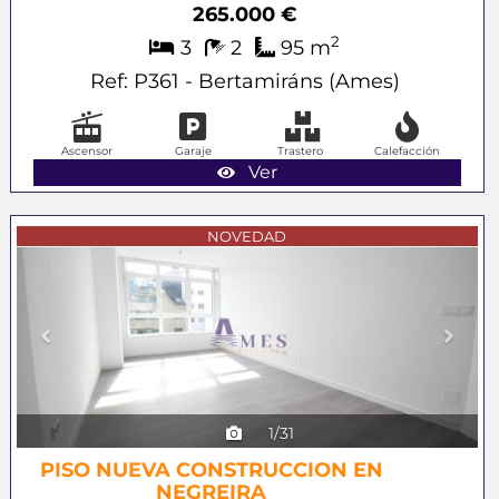
265.000 €
2
3
2
95 m
Ref: P361 - Bertamiráns (Ames)
Ascensor
Garaje
Trastero
Calefacción
Ver
Previous
Next
NOVEDAD
1/31
PISO NUEVA CONSTRUCCION EN
NEGREIRA