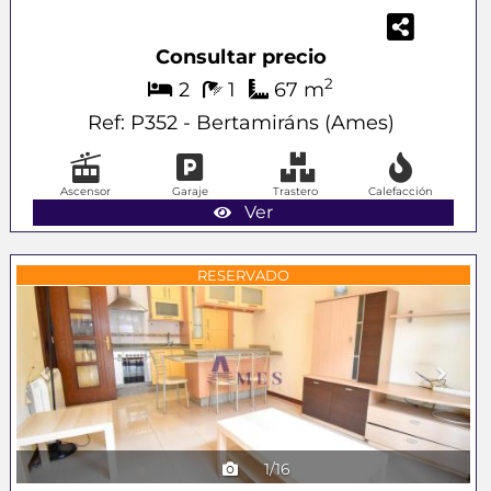
Consultar precio
2
2
1
67 m
Ref: P352 - Bertamiráns (Ames)
Ascensor
Garaje
Trastero
Calefacción
Ver
Previous
Next
RESERVADO
1/16