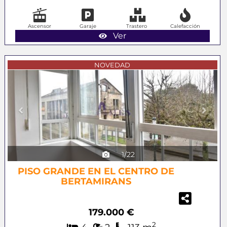
Ascensor
Garaje
Trastero
Calefacción
Ver
Previous
Next
NOVEDAD
1/22
PISO GRANDE EN EL CENTRO DE
BERTAMIRANS
179.000 €
2