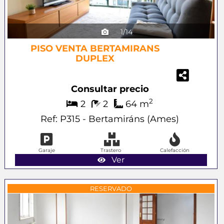
1/14
PISO VENTA BERTAMIRANS
DUPLEX
Consultar precio
2
2
2
64 m
Ref: P315 - Bertamiráns (Ames)
Garaje
Trastero
Calefacción
Ver
Previous
Next
RESERVADO