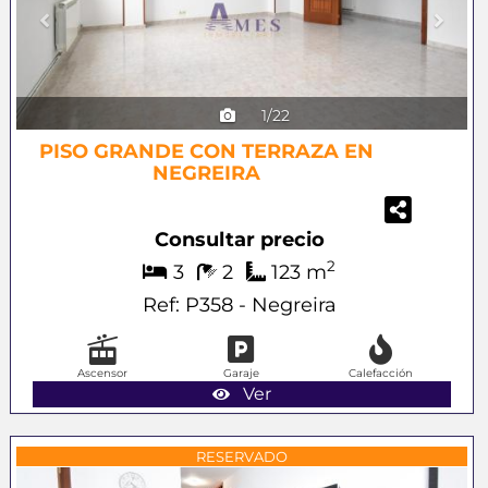
1/22
PISO GRANDE CON TERRAZA EN
NEGREIRA
Consultar precio
2
3
2
123 m
Ref: P358 - Negreira
Ascensor
Garaje
Calefacción
Ver
Previous
Next
RESERVADO