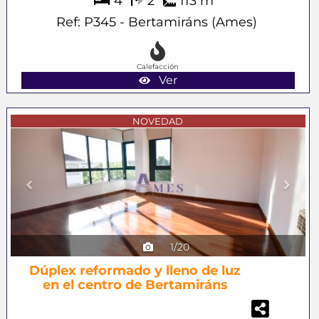
4
2
113 m
Ref: P345 - Bertamiráns (Ames)
Calefacción
Ver
Previous
Next
NOVEDAD
1/20
Dúplex reformado y lleno de luz
en el centro de Bertamiráns