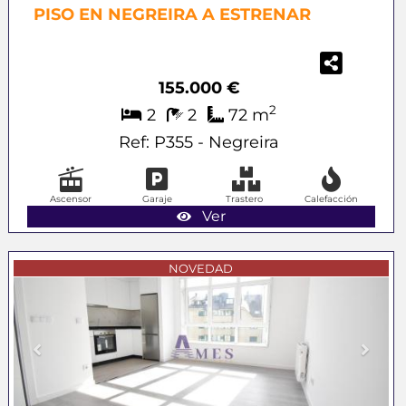
PISO EN NEGREIRA A ESTRENAR
155.000 €
2
2
2
72 m
Ref: P355 - Negreira
Ascensor
Garaje
Trastero
Calefacción
Ver
Previous
Next
NOVEDAD