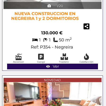
1/20
NUEVA CONSTRUCCION EN
NEGREIRA 1 y 2 DORMITORIOS
130.000 €
2
1
1
50 m
Ref: P354 - Negreira
Ascensor
Garaje
Trastero
Calefacción
Ver
Previous
Next
NOVEDAD