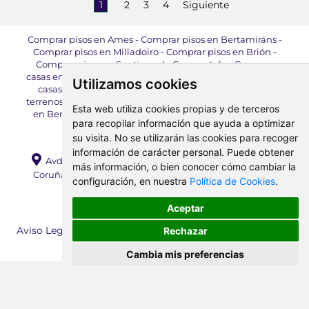
1
2
3
4
Siguiente
Comprar pisos en Ames
-
Comprar pisos en Bertamiráns
-
Comprar pisos en Milladoiro
-
Comprar pisos en Brión
-
Comprar pisos en Santiago de Compostela
-
Comprar
casas en Ames
-
Comprar casas en Bertamiráns
-
Comprar
Utilizamos cookies
casas en Brión
-
Comprar locales en Ames
-
Comprar
terrenos en Ames
-
Alquilar pisos en Ames
-
Alquilar pisos
Esta web utiliza cookies propias y de terceros
en Bertamiráns
-
Alquilar pisos en Milladoiro
-
Alquilar
para recopilar información que ayuda a optimizar
pisos en Brión
-
Alquilar locales en Ames
su visita. No se utilizarán las cookies para recoger
información de carácter personal. Puede obtener
Avda. da Mahía, 71 Bajo, Bertamiráns, 15220, Ames (A
más información, o bien conocer cómo cambiar la
Coruña) |
E-mail:
info@amesinmobiliaria.com
|
configuración, en nuestra
Política de Cookies
.
Teléfono:
+34 981 890 704
Aceptar
Ames Inmobiliaria 1998 - 2026 ©
Aviso Legal
-
Política de Privacidad
-
Política de Cookies
-
Rechazar
Cambiar preferencia de cookies
Cambia mis preferencias