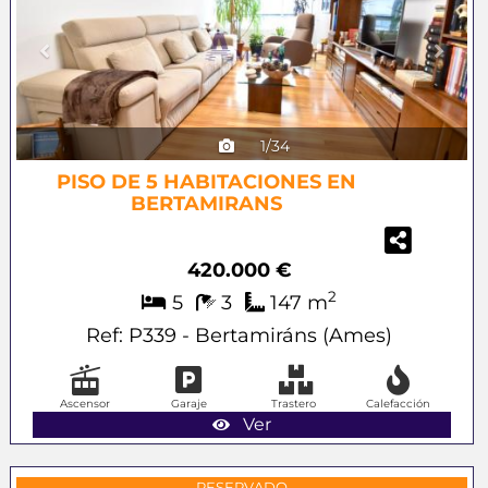
1/34
PISO DE 5 HABITACIONES EN
BERTAMIRANS
420.000 €
2
5
3
147 m
Ref: P339 - Bertamiráns (Ames)
Ascensor
Garaje
Trastero
Calefacción
Ver
RESERVADO