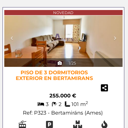
Previous
Next
NOVEDAD
1/25
PISO DE 3 DORMITORIOS
EXTERIOR EN BERTAMIRANS
255.000 €
2
3
2
101 m
Ref: P323 - Bertamiráns (Ames)