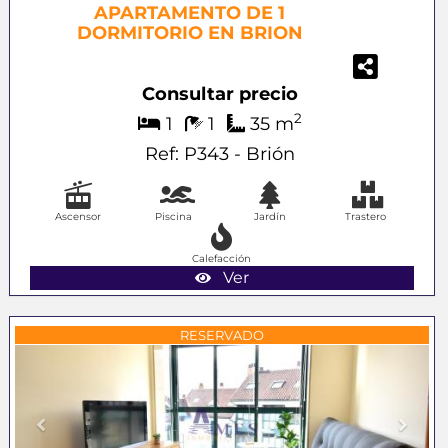
APARTAMENTO DE 1
DORMITORIO EN BRION
Consultar precio
2
1
1
35 m
Ref: P343 - Brión
Ascensor
Piscina
Jardín
Trastero
Calefacción
Ver
Previous
Next
RESERVADO