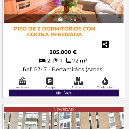
1/18
PISO DE 2 DORMITORIOS CON
COCINA RENOVADA
205.000 €
2
2
1
72 m
Ref: P347 - Bertamiráns (Ames)
Ascensor
Garaje
Trastero
Calefacción
Ver
Previous
Next
NOVEDAD