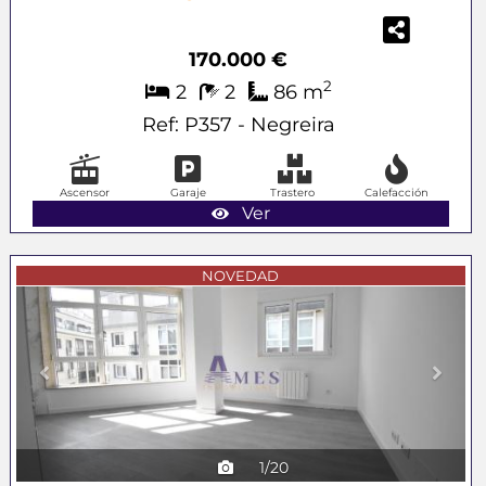
170.000 €
2
2
2
86 m
Ref: P357 - Negreira
Ascensor
Garaje
Trastero
Calefacción
Ver
Previous
Next
NOVEDAD
1/20