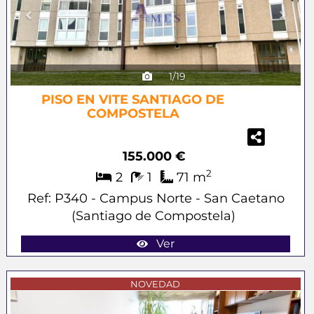
1/19
PISO EN VITE SANTIAGO DE
COMPOSTELA
155.000 €
2
2
1
71 m
Ref: P340 - Campus Norte - San Caetano
(Santiago de Compostela)
Ver
Previous
Next
NOVEDAD