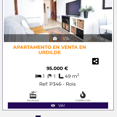
1/16
APARTAMENTO EN VENTA EN
URDILDE
95.000 €
2
1
1
49 m
Ref: P346 - Rois
Ascensor
Calefacción
Ver