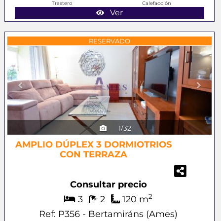
Trastero
Calefacción
Ver
Previous
Next
RESERVADO
1/32
AMPLIO DÚPLEX 3 DORMIOTRIOS
CON TERRAZA
Consultar precio
2
3
2
120 m
Ref: P356 - Bertamiráns (Ames)