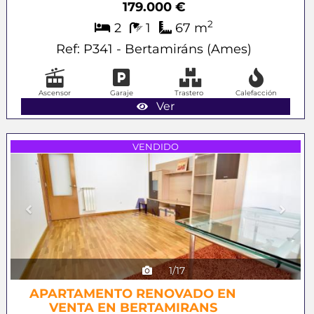
179.000 €
2
2
1
67 m
Ref: P341 - Bertamiráns (Ames)
Ascensor
Garaje
Trastero
Calefacción
Ver
Previous
Next
VENDIDO
1/17
APARTAMENTO RENOVADO EN
VENTA EN BERTAMIRANS