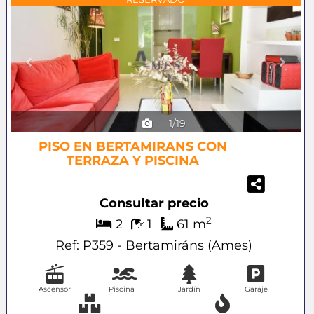
Previous
Next
1/19
PISO EN BERTAMIRANS CON
TERRAZA Y PISCINA
Consultar precio
2
2
1
61 m
Ref: P359 - Bertamiráns (Ames)
Ascensor
Piscina
Jardín
Garaje