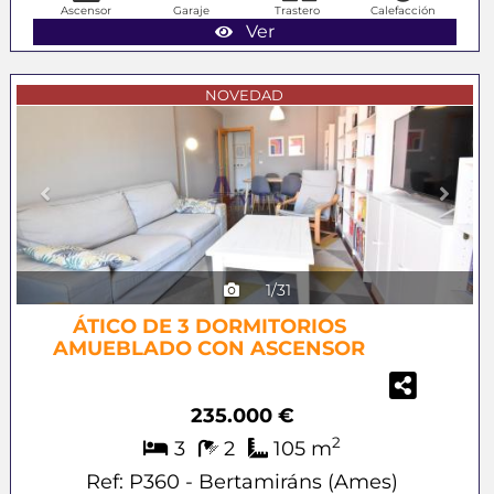
Ascensor
Garaje
Trastero
Calefacción
Ver
Previous
Next
NOVEDAD
1/31
ÁTICO DE 3 DORMITORIOS
AMUEBLADO CON ASCENSOR
235.000 €
2
3
2
105 m
Ref: P360 - Bertamiráns (Ames)