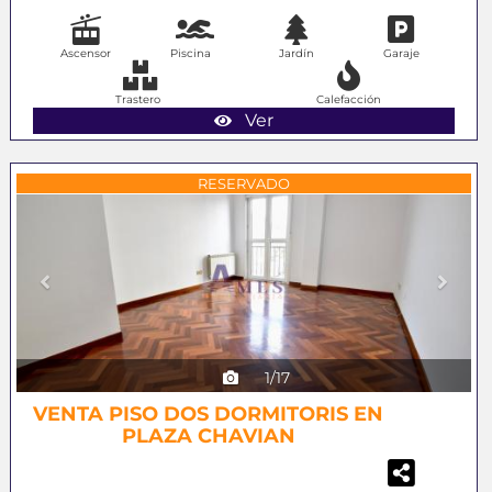
Ascensor
Piscina
Jardín
Garaje
Trastero
Calefacción
Ver
Previous
Next
RESERVADO
1/17
VENTA PISO DOS DORMITORIS EN
PLAZA CHAVIAN