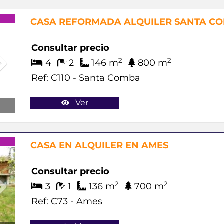
Next
CASA REFORMADA ALQUILER SANTA C
Consultar precio
2
2
4
2
146 m
800 m
Ref: C110 - Santa Comba
Ver
Next
CASA EN ALQUILER EN AMES
Consultar precio
2
2
3
1
136 m
700 m
Ref: C73 - Ames