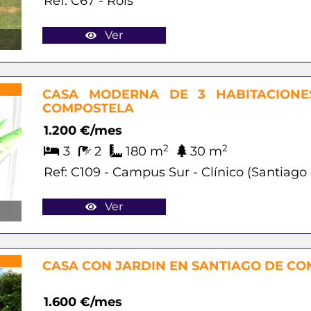
Ref: C67 - Rois
Ver
Next
CASA MODERNA DE 3 HABITACIONE
COMPOSTELA
1.200 €/mes
2
2
3
2
180 m
30 m
Ref: C109 - Campus Sur - Clínico (Santiag
Ver
Next
CASA CON JARDIN EN SANTIAGO DE C
1.600 €/mes