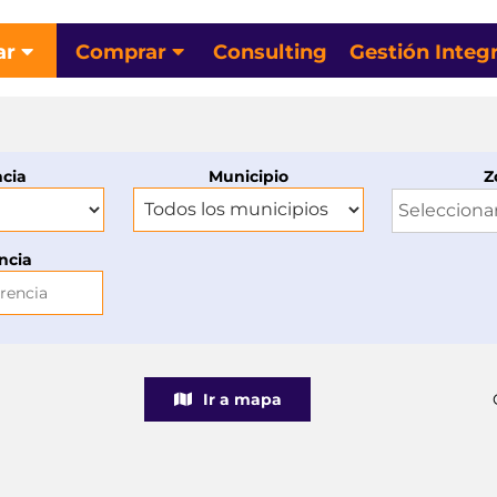
ar
Comprar
Consulting
Gestión Integr
ncia
Municipio
Z
Selecciona
ncia
Ir a mapa