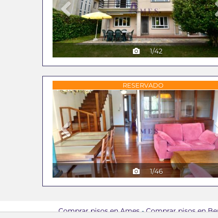
1/42
Previous
RESERVADO
1/46
Comprar pisos en Ames
-
Comprar pisos en Be