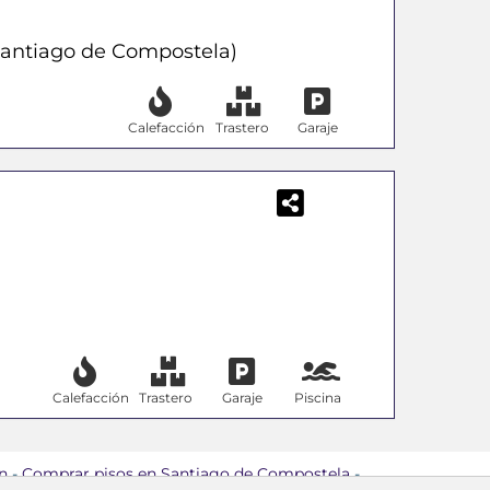
Santiago de Compostela)
Calefacción
Trastero
Garaje
Calefacción
Trastero
Garaje
Piscina
n
-
Comprar pisos en Santiago de Compostela
-