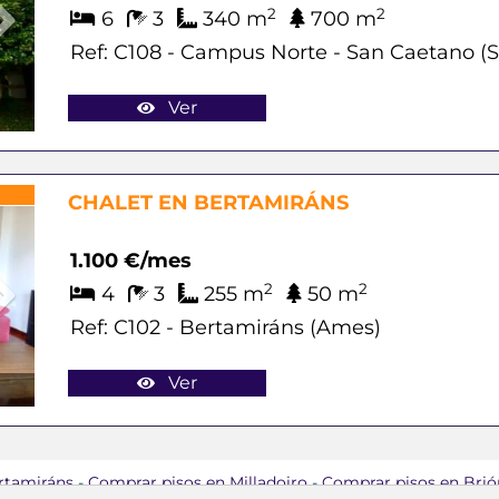
2
2
6
3
340 m
700 m
Ref: C108 - Campus Norte - San Caetano (
Ver
Next
CHALET EN BERTAMIRÁNS
1.100 €/mes
2
2
4
3
255 m
50 m
Ref: C102 - Bertamiráns (Ames)
Ver
rtamiráns
-
Comprar pisos en Milladoiro
-
Comprar pisos en Brió