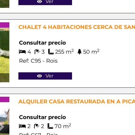
Ver
Next
CHALET 4 HABITACIONES CERCA DE SA
Consultar precio
2
2
4
3
255 m
50 m
Ref: C95 - Rois
Ver
Next
ALQUILER CASA RESTAURADA EN A PI
Consultar precio
2
2
2
70 m