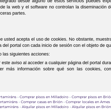
ntegrado desde alguno de estos servicios puedes exp
s de la web y el software no controlan la diseminación
ceras partes.
usted acepta el uso de cookies. No obstante, muestra 
na del portal con cada inicio de sesión con el objeto de 
o las siguientes acciones:
 este aviso al acceder a cualquier página del portal dura
ner más información sobre qué son las cookies, cono
rtamiráns
-
Comprar pisos en Milladoiro
-
Comprar pisos en Brió
ertamiráns
-
Comprar casas en Brión
-
Comprar locales en Ames
Bertamiráns
-
Alquilar pisos en Milladoiro
-
Alquilar pisos en Brión