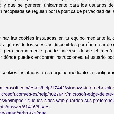
tc..) y que se generen únicamente para los usuarios d
ón recopilada se regulan por la política de privacidad de 
iminar las cookies instaladas en tu equipo mediante la
, algunos de los servicios disponibles podrían dejar de 
or, pero normalmente puede hacerse desde el menú
 dónde puedes encontrar instrucciones. El usuario po
s cookies instaladas en su equipo mediante la configur
t.microsoft.com/es-es/help/17442/windows-internet-expl
microsoft.com/es-es/help/4027947/microsoft-edge-delete
g/es/kb/impedir-que-los-sitios-web-guarden-sus-preferenc
unts/answer/61416?hl=es
de/safari/sfri11471/mac